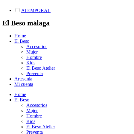
ATEMPORAL
El Beso málaga
Home
El Beso
Accesorios
Mujer
Hombre
Kids
El Beso Atelier
Preventa
Artesanía
Mi cuenta
Home
El Beso
Accesorios
Mujer
Hombre
Kids
El Beso Atelier
Preventa