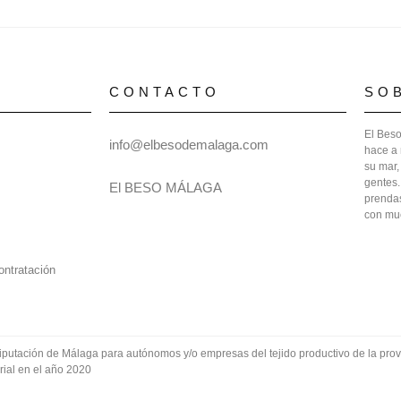
CONTACTO
SO
El Beso
info@elbesodemalaga.com
hace a 
su mar,
gentes.
El BESO MÁLAGA
prendas
con mu
ontratación
utación de Málaga para autónomos y/o empresas del tejido productivo de la provi
rial en el año 2020